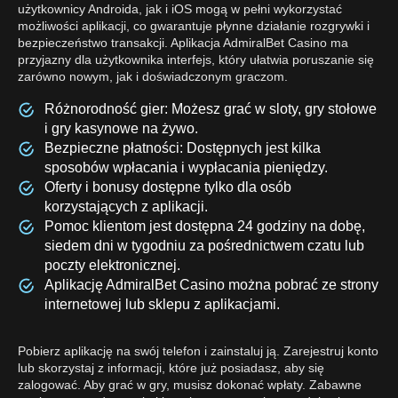
użytkownicy Androida, jak i iOS mogą w pełni wykorzystać
możliwości aplikacji, co gwarantuje płynne działanie rozgrywki i
bezpieczeństwo transakcji. Aplikacja AdmiralBet Casino ma
przyjazny dla użytkownika interfejs, który ułatwia poruszanie się
zarówno nowym, jak i doświadczonym graczom.
Różnorodność gier: Możesz grać w sloty, gry stołowe
i gry kasynowe na żywo.
Bezpieczne płatności: Dostępnych jest kilka
sposobów wpłacania i wypłacania pieniędzy.
Oferty i bonusy dostępne tylko dla osób
korzystających z aplikacji.
Pomoc klientom jest dostępna 24 godziny na dobę,
siedem dni w tygodniu za pośrednictwem czatu lub
poczty elektronicznej.
Aplikację AdmiralBet Casino można pobrać ze strony
internetowej lub sklepu z aplikacjami.
Pobierz aplikację na swój telefon i zainstaluj ją. Zarejestruj konto
lub skorzystaj z informacji, które już posiadasz, aby się
zalogować. Aby grać w gry, musisz dokonać wpłaty. Zabawne