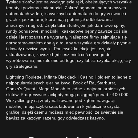
Tysiące slotów jest na wyciągnięcie ręki, obejmujących wszystkie
tematy i poziomy zmienności. Zakręć bębnami na markowych
automatach wideo, klasycznych automatach do gry w owoce i
grach z jackpotami, które mają potencjał odblokowania
znacznych nagród. Dzięki takim funkcjom jak darmowe spiny,
rundy bonusowe, mnożniki i kaskadowe bębny zawsze coś się
dzieje i jest szansa na wygraną. Najlepsze firmy zajmujące się
oprogramowaniem dbają o to, aby wszystkie gry działały płynnie
i dawały uczciwe wyniki. Ponieważ kolekcja jest często
aktualizowana, zawsze będziesz mieć coś nowego do
wypróbowania, niezależnie od tego, czy lubisz szybką akcję, czy
gry strategiczne.
Lightning Roulette, Infinite Blackjack i Casino Hold'em to jedne z
najpopularniejszych gier na żywo. Book of Ra, Starburst,
Gonzo's Quest i Mega Moolah to jedne z najpopularniejszych
slotów. Progresywne jackpoty mogą osiągnąć ponad zł100 000.
Wszystkie gry są zoptymalizowane pod kątem nawigacji
mobilnej, mają szybki czas ładowania i krystalicznie czystą
grafikę, dzięki czemu możesz mieć pewność, że świetnie się
bawisz za każdym razem, gdy odwiedzasz kasyno.