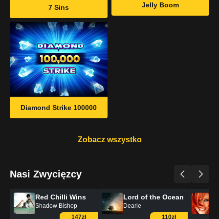
Jelly Boom
7 Sins
Diamond Strike 100000
Zobacz wszystko
Nasi Zwycięzcy
Red Chilli Wins
Lord of the Ocean
A
Shadow Bishop
Dearie
Ta
147zł
110zł