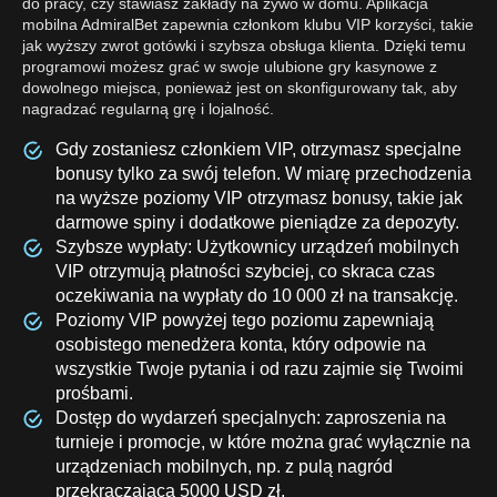
do pracy, czy stawiasz zakłady na żywo w domu. Aplikacja
mobilna AdmiralBet zapewnia członkom klubu VIP korzyści, takie
jak wyższy zwrot gotówki i szybsza obsługa klienta. Dzięki temu
programowi możesz grać w swoje ulubione gry kasynowe z
dowolnego miejsca, ponieważ jest on skonfigurowany tak, aby
nagradzać regularną grę i lojalność.
Gdy zostaniesz członkiem VIP, otrzymasz specjalne
bonusy tylko za swój telefon. W miarę przechodzenia
na wyższe poziomy VIP otrzymasz bonusy, takie jak
darmowe spiny i dodatkowe pieniądze za depozyty.
Szybsze wypłaty: Użytkownicy urządzeń mobilnych
VIP otrzymują płatności szybciej, co skraca czas
oczekiwania na wypłaty do 10 000 zł na transakcję.
Poziomy VIP powyżej tego poziomu zapewniają
osobistego menedżera konta, który odpowie na
wszystkie Twoje pytania i od razu zajmie się Twoimi
prośbami.
Dostęp do wydarzeń specjalnych: zaproszenia na
turnieje i promocje, w które można grać wyłącznie na
urządzeniach mobilnych, np. z pulą nagród
przekraczającą 5000 USD zł.