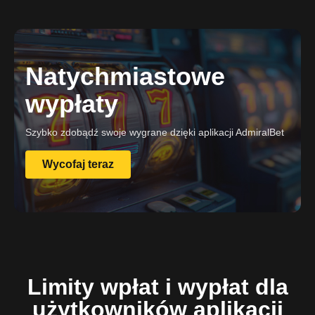
Natychmiastowe
wypłaty
Szybko zdobądź swoje wygrane dzięki aplikacji AdmiralBet
Wycofaj teraz
Limity wpłat i wypłat dla
użytkowników aplikacji