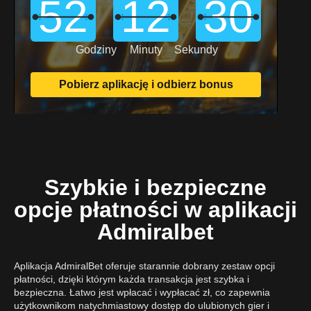
52
12
28
Godziny
Minuty
Sekundy
Pobierz aplikację i odbierz bonus
Szybkie i bezpieczne
opcje płatności w aplikacji
Admiralbet
Aplikacja AdmiralBet oferuje starannie dobrany zestaw opcji
płatności, dzięki którym każda transakcja jest szybka i
bezpieczna. Łatwo jest wpłacać i wypłacać zł, co zapewnia
użytkownikom natychmiastowy dostęp do ulubionych gier i