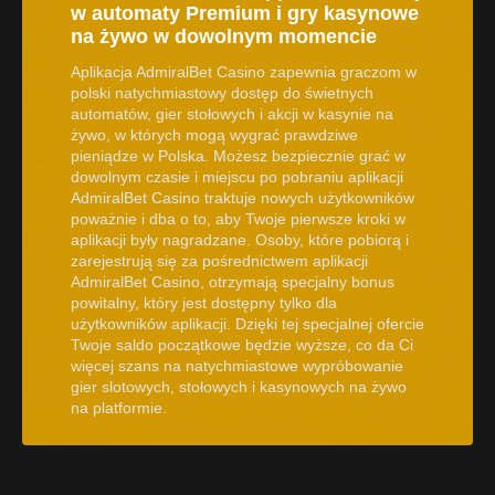
w automaty Premium i gry kasynowe
na żywo w dowolnym momencie
Aplikacja AdmiralBet Casino zapewnia graczom w
polski natychmiastowy dostęp do świetnych
automatów, gier stołowych i akcji w kasynie na
żywo, w których mogą wygrać prawdziwe
pieniądze w Polska. Możesz bezpiecznie grać w
dowolnym czasie i miejscu po pobraniu aplikacji
AdmiralBet Casino traktuje nowych użytkowników
poważnie i dba o to, aby Twoje pierwsze kroki w
aplikacji były nagradzane. Osoby, które pobiorą i
zarejestrują się za pośrednictwem aplikacji
AdmiralBet Casino, otrzymają specjalny bonus
powitalny, który jest dostępny tylko dla
użytkowników aplikacji. Dzięki tej specjalnej ofercie
Twoje saldo początkowe będzie wyższe, co da Ci
więcej szans na natychmiastowe wypróbowanie
gier slotowych, stołowych i kasynowych na żywo
na platformie.