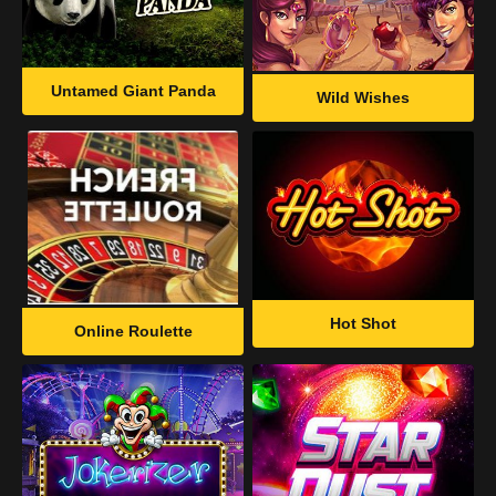
Untamed Giant Panda
Wild Wishes
Hot Shot
The Jumpin Jalapenos