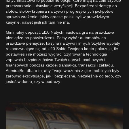
natychmiastowa to popularne opcje, które mają na celu szybkie
przetwarzanie i ułatwianie weryfikacji. Bezpośredni dostęp do
slotów, stołów krupiera na żywo i progresywnych jackpotów
sprawia wrażenie, jakby gracze polski byli w prawdziwym
kasynie, nawet jeśli ich tam nie ma.
Minimalny depozyt: zł10 Natychmiastowa gra na prawdziwe
pieniądze po potwierdzeniu Pełny wybór automatów na
prawdziwe pieniądze, kasyna na żywo i innych Szybkie wypłaty
rozpoczynające się od zł20 Saldo Twojego konta pokazuje, ile
postawiłeś i ile możesz wygrać. Szyfrowana technologia
zapewnia bezpieczeństwo Twoich danych osobowych i
finansowych podczas każdej transakcji, transakcji i zakładu.
AdmiralBet dba o to, aby Twoje wrażenia z gier mobilnych były
zarówno ekscytujące, jak i bezpieczne, niezależnie od tego, czy
jesteś w domu, czy w podróży.