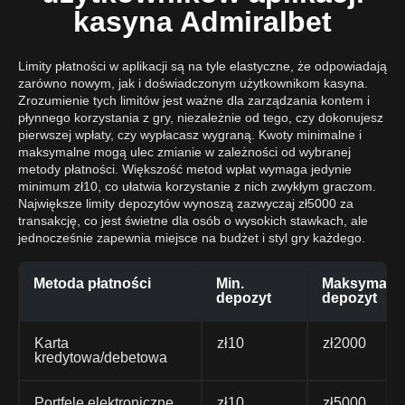
kasyna Admiralbet
Limity płatności w aplikacji są na tyle elastyczne, że odpowiadają
zarówno nowym, jak i doświadczonym użytkownikom kasyna.
Zrozumienie tych limitów jest ważne dla zarządzania kontem i
płynnego korzystania z gry, niezależnie od tego, czy dokonujesz
pierwszej wpłaty, czy wypłacasz wygraną. Kwoty minimalne i
maksymalne mogą ulec zmianie w zależności od wybranej
metody płatności. Większość metod wpłat wymaga jedynie
minimum zł10, co ułatwia korzystanie z nich zwykłym graczom.
Największe limity depozytów wynoszą zazwyczaj zł5000 za
transakcję, co jest świetne dla osób o wysokich stawkach, ale
jednocześnie zapewnia miejsce na budżet i styl gry każdego.
Metoda płatności
Min.
Maksymaln
depozyt
depozyt
Karta
zł10
zł2000
kredytowa/debetowa
Portfele elektroniczne
zł10
zł5000