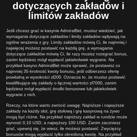
dotyczących zakładów i
limitów zakładów
Jeśli chcesz grać w kasynie AdmiralBet, musisz wiedzieć, jak
wymagania dotyczące zakładów i limity zakładów wpływają na
ogólne wrażenia z gry. Limity zakładów mówią Ci, ile najmniej i
najwięcej możesz postawić na każdą grę, a wymagania
dotyczące zakładów mówią Ci, ile razy musisz rozegrać bonus,
zanim będziesz mógł wypłacić jakiekolwiek wygrane. Na
przykład kasyno AdmiralBet może sprawić, że postawisz co
najmniej 35-krotność kwoty bonusu, jeśli odbierzesz ofertę
powitalną w wysokości zł200. Oznacza to, że musisz postawić
kwalifikujące się zakłady o łącznej wartości zł7000, zanim
będziesz mógł wypłacić środki bonusowe lub jakiekolwiek
wygrane z nich.
Rzeczy, na które warto zwrócić uwagę: Najniższe i najwyższe
zakłady na każdy slot, grę stołową i grę kasynową na żywo
mogą być różne. Na przykład najniższy zakład w rundzie może
wynosić 0,10 USD, a najwyższy 100 USD. Zanim zaczniesz
grać, upewnij się, że wiesz, ile możesz postawić. Zwycięzcy
bonusów mogą wypłacić tylko określoną kwotę. Na przykład