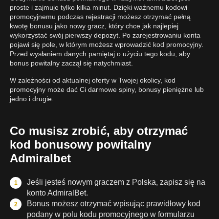
proste i zajmuje tylko kilka minut. Dzięki ważnemu kodowi
promocyjnemu podczas rejestracji możesz otrzymać pełną
kwotę bonusu jako nowy gracz, który chce jak najlepiej
wykorzystać swój pierwszy depozyt. Po zarejestrowaniu konta
pojawi się pole, w którym możesz wprowadzić kod promocyjny.
Przed wysłaniem danych pamiętaj o użyciu tego kodu, aby
bonus powitalny zaczął się natychmiast.
W zależności od aktualnej oferty w Twojej okolicy, kod
promocyjny może dać Ci darmowe spiny, bonusy pieniężne lub
jedno i drugie.
Co musisz zrobić, aby otrzymać
kod bonusowy powitalny
Admiralbet
Jeśli jesteś nowym graczem z Polska, zapisz się na
konto AdmiralBet.
Bonus możesz otrzymać wpisując prawidłowy kod
podany w polu kodu promocyjnego w formularzu