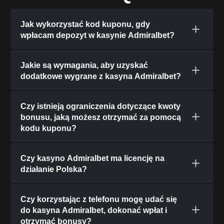
Jak wykorzystać kod kuponu, gdy
wpłacam depozyt w kasynie Admiralbet?
Jakie są wymagania, aby uzyskać
dodatkowe wygrane z kasyna Admiralbet?
Czy istnieją ograniczenia dotyczące kwoty
bonusu, jaką możesz otrzymać za pomocą
kodu kuponu?
Czy kasyno Admiralbet ma licencję na
działanie Polska?
Czy korzystając z telefonu mogę udać się
do kasyna Admiralbet, dokonać wpłat i
otrzymać bonusy?