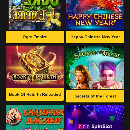
zakładów
Kod promocyjny dla kasyna Admiralbet
Super Fast Hot Hot
Happy Chinese New Year
Book Of Rebirth Reloaded
Secrets of the Forest