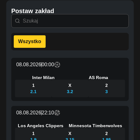
Postaw zakład
Wszystko
08.08.2026
00:00
Inter Milan
AS Roma
1
X
2
2.1
3.2
3
08.08.2026
22:10
Los Angeles Clippers
Minnesota Timberwolves
1
X
2
1.9
3.15
1.95