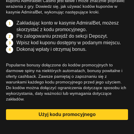
kuponu AdmiralBet Casino jest łatwe i może znacznie poprawić
wrażenia z gry. Dowiedz się, jak używać kodów kuponów w
kasynie AdmiralBet, wykonując następujące kroki.
Zakładając konto w kasynie AdmiralBet, możesz
skorzystać z kodu promocyjnego.
Po zalogowaniu przejdź do sekcji Depozyt.
Wpisz kod kuponu dostępny w podanym miejscu.
Dokonaj wpłaty i otrzymaj bonus.
Popularne bonusy dołączone do kodów promocyjnych to
darmowe spiny na niektórych automatach, bonusy powitalne i
oferty cashback. Zawsze pamiętaj o zapoznaniu się z
warunkami każdego kodu promocyjnego przed jego użyciem.
Do kodów można dołączyć ograniczenia dotyczące sposobu ich
wykorzystania, daty ważności lub wymagania dotyczące
zakładów.
Użyj kodu promocyjnego