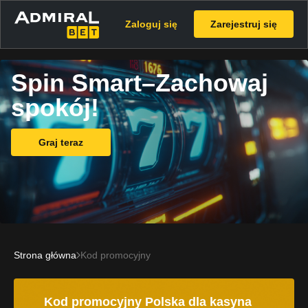
Zaloguj się
Zarejestruj się
Spin Smart–Zachowaj
spokój!
Graj teraz
Strona główna
Kod promocyjny
Kod promocyjny Polska dla kasyna