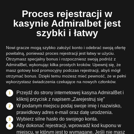
Proces rejestracji w
kasynie Admiralbet jest
szybki i łatwy
Nowi gracze mogą szybko założyć konto i odebrać swoją ofertę
powitalną, ponieważ proces rejestracji jest łatwy w użyciu.
Otrzymasz specjalny bonus i rozpoczniesz swoją podróż z
AdmiralBet, wykonując kilka prostych kroków. Upewnij się, że
masz gotowy kod promocyjny podczas rejestracji, abyś mógł
otrzymać bonus. Dzięki temu możesz mieć pewność, że w pełni
wykorzystasz świadczenia czekające na nowych członków.
Przejdź do strony internetowej kasyna AdmiralBet i
kliknij przycisk z napisem „Zarejestruj się”
W podanym miejscu podaj swoje imię i nazwisko,
prawidłowy adres e-mail oraz datę urodzenia.
Wybierz silne hasło do swojego konta.
Aby dokonać rejestracji, wprowadź kod kuponu w
miejscu, w którym jest to wymagane. Jeśli nie masz