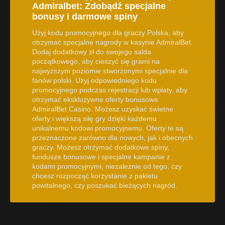
Admiralbet: Zdobądź specjalne
bonusy i darmowe spiny
Użyj kodu promocyjnego dla graczy Polska, aby
otrzymać specjalne nagrody w kasynie AdmiralBet.
Dodaj dodatkowy zł do swojego salda
początkowego, aby cieszyć się grami na
najwyższym poziomie stworzonymi specjalnie dla
fanów polski. Użyj odpowiedniego kodu
promocyjnego podczas rejestracji lub wpłaty, aby
otrzymać ekskluzywne oferty bonusowe
AdmiralBet Casino. Możesz uzyskać świetne
oferty i większą siłę gry dzięki każdemu
unikalnemu kodowi promocyjnemu. Oferty te są
przeznaczone zarówno dla nowych, jak i obecnych
graczy. Możesz otrzymać dodatkowe spiny,
fundusze bonusowe i specjalne kampanie z
kodami promocyjnymi, niezależnie od tego, czy
chcesz rozpocząć korzystanie z pakietu
powitalnego, czy poszukać bieżących nagród.