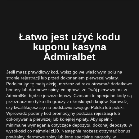
Łatwo jest użyć kodu
kuponu kasyna
Admiralbet
Jeśli masz prawidłowy kod, wpisz go we właściwym polu na
stronie rejestracji lub przed dokonaniem pierwszej wpłaty.
Podejmując tę małą akcję, możesz od razu otrzymać dodatkowe
bonusy lub darmowe spiny, co sprawi, że Twój pierwszy raz w
AdmiralBet będzie jeszcze lepszy. Czasami te specjalne kody są
przeznaczone tylko dla graczy z określonych krajów. Sprawdź,
czy kwalifikujesz się na podstawie swojego Polska lub polski.
Wprowadź podany kod promocyjny podczas rejestracji lub
dokonywania pierwszej lub kolejnej wpłaty. Aby spełnić
minimalne wymagania dotyczące depozytu, dokonaj depozytu w
wysokości co najmniej zł10. Następnie możesz otrzymać bonus
powitalny, darmowe spiny lub inne specjalne nagrody, w