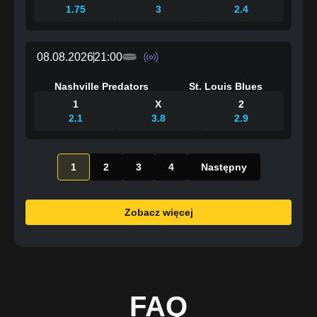
1.75
3
2.4
08.08.2026
21:00
Nashville Predators
St. Louis Blues
1
X
2
2.1
3.8
2.9
1
2
3
4
Następny
Zobacz więcej
FAQ