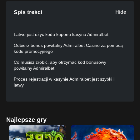
Spis treści
Hide
Łatwo jest użyć kodu kuponu kasyna Admiralbet
Odbierz bonus powitalny Admiralbet Casino za pomocą
kodu promocyjnego
Co musisz zrobić, aby otrzymać kod bonusowy
powitalny Admiralbet
Proces rejestracji w kasynie Admiralbet jest szybki i
łatwy
Opcje płatności dla szybkich depozytów
Główne opcje depozytu
Czasy wypłat i jak wypłacić wygrane w Admiralbet
Najlepsze gry
Czasy wypłat Admiralbet i wybór metody
Zrozumienie wymagań dotyczących zakładów i limitów